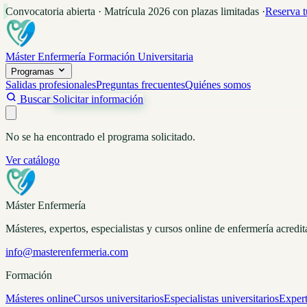
Convocatoria abierta · Matrícula 2026 con plazas limitadas
·
Reserva t
Máster Enfermería
Formación Universitaria
Programas
Salidas profesionales
Preguntas frecuentes
Quiénes somos
Buscar
Solicitar información
No se ha encontrado el programa solicitado.
Ver catálogo
Máster Enfermería
Másteres, expertos, especialistas y cursos online de enfermería acred
info@masterenfermeria.com
Formación
Másteres online
Cursos universitarios
Especialistas universitarios
Expert