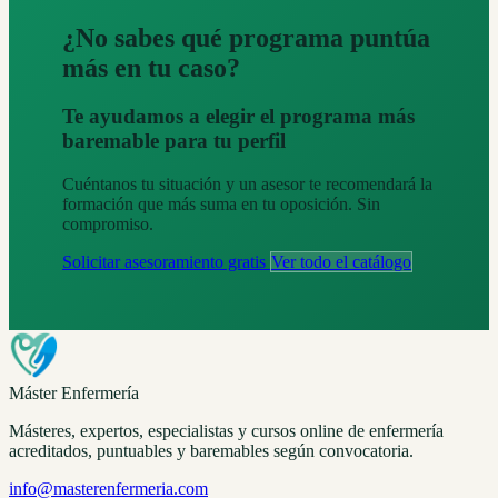
¿No sabes qué programa puntúa
más en tu caso?
Te ayudamos a elegir el programa más
baremable para tu perfil
Cuéntanos tu situación y un asesor te recomendará la
formación que más suma en tu oposición. Sin
compromiso.
Solicitar asesoramiento gratis
Ver todo el catálogo
Máster Enfermería
Másteres, expertos, especialistas y cursos online de enfermería
acreditados, puntuables y baremables según convocatoria.
info@masterenfermeria.com