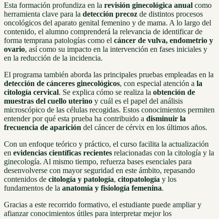
Esta formación profundiza en la
revisión ginecológica anual
como
herramienta clave para la
detección precoz
de distintos procesos
oncológicos del aparato genital femenino y de mama. A lo largo del
contenido, el alumno comprenderá la relevancia de identificar de
forma temprana patologías como el
cáncer de vulva, endometrio y
ovario
, así como su impacto en la intervención en fases iniciales y
en la reducción de la incidencia.
El programa también aborda las principales pruebas empleadas en la
detección de cánceres ginecológicos
, con especial atención a
la
citología cervical
. Se explica cómo se realiza la
obtención de
muestras del cuello uterino
y cuál es el papel del análisis
microscópico de las células recogidas. Estos conocimientos permiten
entender por qué esta prueba ha contribuido a
disminuir la
frecuencia de aparición
del cáncer de cérvix en los últimos años.
Con un enfoque teórico y práctico, el curso facilita la actualización
en
evidencias científicas recientes
relacionadas con la citología y la
ginecología. Al mismo tiempo, refuerza bases esenciales para
desenvolverse con mayor seguridad en este ámbito, repasando
contenidos de
citología y patología
,
citopatología
y los
fundamentos de la
anatomía y fisiología femenina
.
Gracias a este recorrido formativo, el estudiante puede ampliar y
afianzar conocimientos útiles para interpretar mejor los