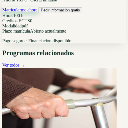
Matricularme ahora
Pedir información gratis
Horas
100 h
Créditos ECTS
0
Modalidad
pdf
Plazo matrícula
Abierto actualmente
Pago seguro · Financiación disponible
Programas relacionados
Ver todos →