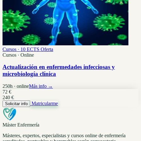
Cursos · 10 ECTS
Oferta
Cursos · Online
Actualización en enfermedades infecciosas y
microbiología clínica
250h · online
Más info →
72 €
240 €
Matricularme
Solicitar info
Máster Enfermería
Másteres, expertos, especialistas y cursos online de enfermería