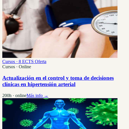
Cursos · 8 ECTS
Oferta
Cursos · Online
Actualización en el control y toma de decisiones
clínicas en hipertensión arterial
200h · online
Más info →