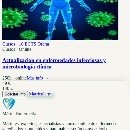
Cursos · 10 ECTS
Oferta
Cursos · Online
Actualización en enfermedades infecciosas y
microbiología clínica
250h · online
Más info →
49 €
140 €
Matricularme
Solicitar info
Máster Enfermería
Másteres, expertos, especialistas y cursos online de enfermería
acreditados, puntuables y baremables según convocatoria.