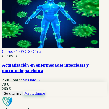
Cursos · 10 ECTS
Oferta
Cursos · Online
Actualización en enfermedades infecciosas y
microbiología clínica
250h · online
Más info →
78 €
260 €
Matricularme
Solicitar info