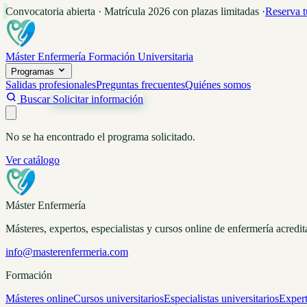
Convocatoria abierta · Matrícula 2026 con plazas limitadas
·
Reserva t
Máster Enfermería
Formación Universitaria
Programas
Salidas profesionales
Preguntas frecuentes
Quiénes somos
Buscar
Solicitar información
No se ha encontrado el programa solicitado.
Ver catálogo
Máster Enfermería
Másteres, expertos, especialistas y cursos online de enfermería acred
info@masterenfermeria.com
Formación
Másteres online
Cursos universitarios
Especialistas universitarios
Expert