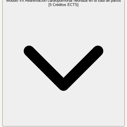
Módulo VII.
Reanimación cardiopulmonar neonatal en la sala de partos
[5 Créditos ECTS]