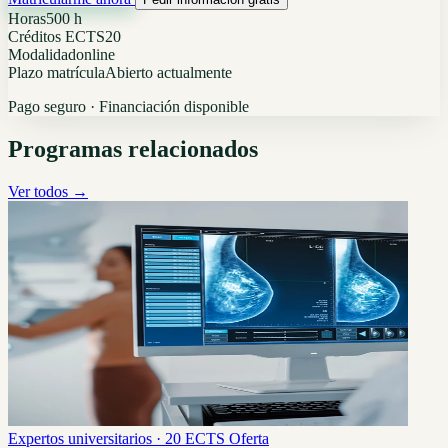
Horas
500 h
Créditos ECTS
20
Modalidad
online
Plazo matrícula
Abierto actualmente
Pago seguro · Financiación disponible
Programas relacionados
Ver todos →
Expertos universitarios · 20 ECTS
Oferta